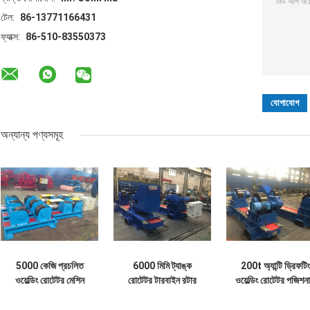
টেল:
86-13771166431
ফ্যাক্স:
86-510-83550373
অন্যান্য পণ্যসমূহ
5000 কেজি প্রচলিত
6000 মিমি ট্যাঙ্ক
200t অ্যান্টি ড্রিফটিং
ওয়েল্ডিং রোটেটর মেশিন
রোটেটর টারবাইন রটার
ওয়েল্ডিং রোটেটর পজিশনার
পিইউ রোলার বোল্ট ফিক্সড
টার্নিং রোলস 200 টন
আইডলার রোটেটর 8k
টাইপ