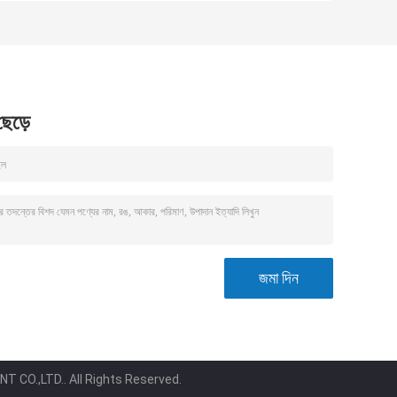
 ছেড়ে
 CO.,LTD.. All Rights Reserved.