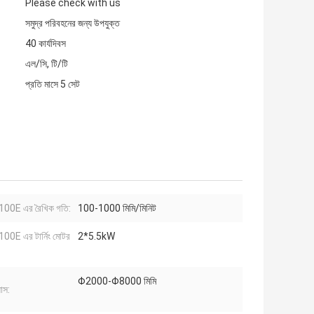
Please check with us
সমুদ্র পরিবহনের জন্য উপযুক্ত
40 কার্যদিবস
এল/সি, টি/টি
প্রতি মাসে 5 সেট
00E এর রৈখিক গতি:
100-1000 মিমি/মিনিট
0E এর টার্নিং মোটর
2*5.5kW
Φ2000-Φ8000 মিমি
যাস: