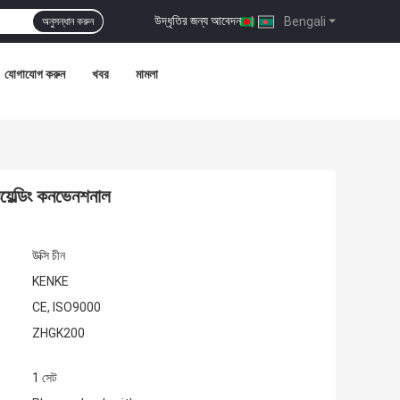
উদ্ধৃতির জন্য আবেদন
|
Bengali
অনুসন্ধান করুন
যোগাযোগ করুন
খবর
মামলা
়েল্ডিং কনভেনশনাল
উক্সি চীন
KENKE
CE, ISO9000
ZHGK200
1 সেট