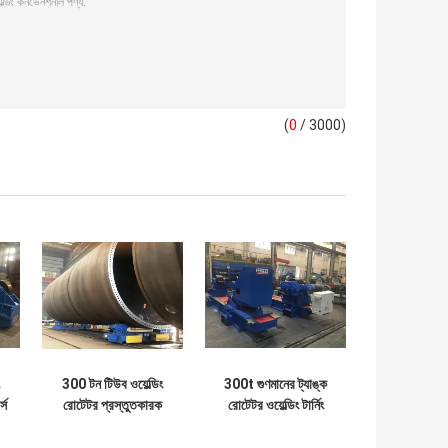
(
0
/ 3000)
300 টন টিউব ওয়েল্ডিং
300t গুণমানের ট্যাঙ্ক
্স
রোটেটর প্রস্তুতকারক
রোটেটর ওয়েল্ডিং টার্নিং
w
উইন্ড টাওয়ার
রোলার এসি ইনভার্টার