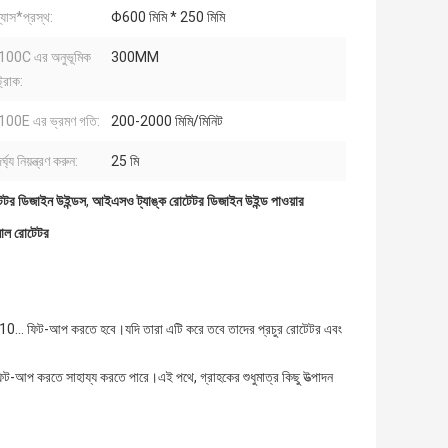
্যাস*প্রস্থ:
Φ600 মিমি * 250 মিমি
00C এর অনুভূমিক
300MM
্রোক:
00E এর ভ্রমণ গতি:
200-2000 মিমি/মিনিট
্ঘ্য নিয়ন্ত্রণ করুন:
25 মি
টর ডিজাইন উইন্ডস
,
আইএসও ট্যাঙ্ক রোটেটর ডিজাইন উইন্ড পাওয়ার
নাল রোটেটর
0... ফিট-আপ করতে হবে।যদি তারা এটি করে তবে তাদের প্রচুর রোটেটর এবং
করতে সাহায্য করতে পারে।এই পথে, গ্রাহকের শুধুমাত্র কিছু উত্পাদন