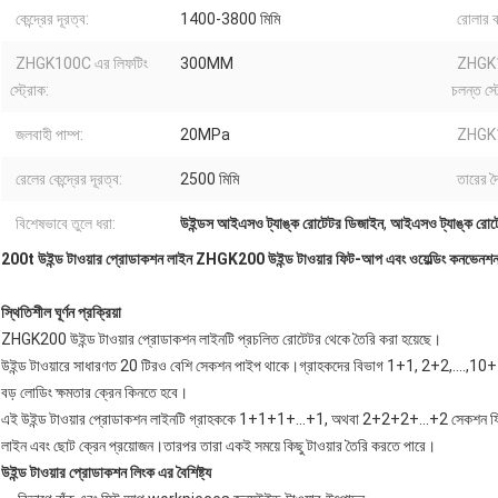
কেন্দ্রের দূরত্ব:
1400-3800 মিমি
রোলার ব
ZHGK100C এর লিফটিং
300MM
ZHGK1
স্ট্রোক:
চলন্ত স্ট
জলবাহী পাম্প:
20MPa
ZHGK1
রেলের কেন্দ্রের দূরত্ব:
2500 মিমি
তারের দৈর
বিশেষভাবে তুলে ধরা:
উইন্ডস আইএসও ট্যাঙ্ক রোটেটর ডিজাইন
,
আইএসও ট্যাঙ্ক রোটে
200t উইন্ড টাওয়ার প্রোডাকশন লাইন ZHGK200 উইন্ড টাওয়ার ফিট-আপ এবং ওয়েল্ডিং কনভেনশ
স্থিতিশীল ঘূর্ণন প্রক্রিয়া
ZHGK200 উইন্ড টাওয়ার প্রোডাকশন লাইনটি প্রচলিত রোটেটর থেকে তৈরি করা হয়েছে।
উইন্ড টাওয়ারে সাধারণত 20 টিরও বেশি সেকশন পাইপ থাকে।গ্রাহকদের বিভাগ 1+1, 2+2,….,10+1
বড় লোডিং ক্ষমতার ক্রেন কিনতে হবে।
এই উইন্ড টাওয়ার প্রোডাকশন লাইনটি গ্রাহককে 1+1+1+…+1, অথবা 2+2+2+…+2 সেকশন ফিট-আপ 
লাইন এবং ছোট ক্রেন প্রয়োজন।তারপর তারা একই সময়ে কিছু টাওয়ার তৈরি করতে পারে।
উইন্ড টাওয়ার প্রোডাকশন লিংক এর বৈশিষ্ট্য