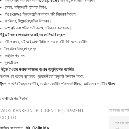
বিভাগে বাঁক এবং ফিট আপ workpieces জন্য
উইন্ড টাওয়ার উৎপাদন
ঢালাই, শক্তিশালী ইস্পাত নির্মাণ.
Yaskawa ফ্রিকোয়েন্সি রূপান্তর গতি নিয়ন্ত্রণ সিস্টেম.
স্নাইডার, সিমেন্স বৈদ্যুতিক উপাদান।
কম্প্যাক্ট এবং শক্তিশালী নকশা, পরিচালনা করা সহজ।
উইন্ড টাওয়ার প্রোডাকশন লাইনের ডেলিভারি স্কোপ
১টি পাওয়ার, ১টি আইডলার টার্নিং রোল এবং ২টি ফিট-আপ রোটেটর
বৈদ্যুতিক নিয়ন্ত্রণ ব্যবস্থা
কন্ট্রোল প্যানেল
দূরবর্তী দুল
উইন্ড টাওয়ার উত্পাদন লাইনের প্রধান প্রযুক্তিগত পরামিতি
উত্পাদন এই ধরনের গ্রাহকের প্রয়োজনীয়তা অনুযায়ী ডিজাইন বিশেষ.
,
,
ট্যাগ:
ওয়েল্ডিং ট্যাঙ্ক রোটেটর
ওয়েল্ডিং রোটেটর পজিশনার্স 8kw
আইডলার রোটেটর 8kw
যোগাযোগের ঠিকানা
WUXI KENKE INTELLIGENT EQUIPMENT
আমাদের সরাসর
CO.,LTD.
ব্যক্তি যোগাযোগ:
Mr. Colin Ma