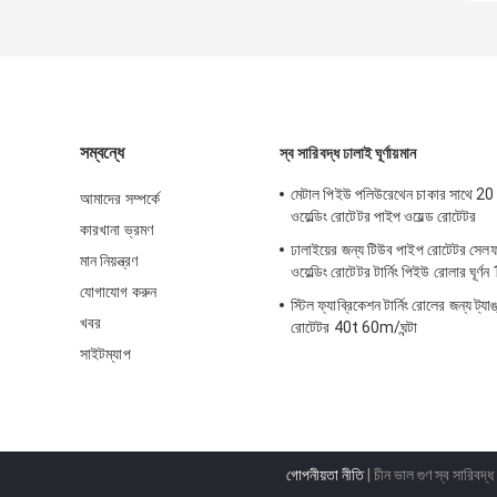
সম্বন্ধে
স্ব সারিবদ্ধ ঢালাই ঘূর্ণায়মান
মেটাল পিইউ পলিউরেথেন চাকার সাথে 20 
আমাদের সম্পর্কে
ওয়েল্ডিং রোটেটর পাইপ ওয়েল্ড রোটেটর
কারখানা ভ্রমণ
ঢালাইয়ের জন্য টিউব পাইপ রোটেটর সেল
মান নিয়ন্ত্রণ
ওয়েল্ডিং রোটেটর টার্নিং পিইউ রোলার ঘূর্ণ
যোগাযোগ করুন
স্টিল ফ্যাব্রিকেশন টার্নিং রোলের জন্য ট্যা
খবর
রোটেটর 40t 60m/ঘন্টা
সাইটম্যাপ
গোপনীয়তা নীতি
| চীন ভাল গুণ স্ব সারিবদ্ধ 