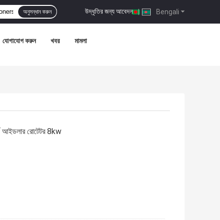
উদ্ধৃতির জন্য আবেদন
|
Bengali
অনুসন্ধান করুন
যোগাযোগ করুন
খবর
মামলা
নার্স আইডলার রোটেটর 8kw