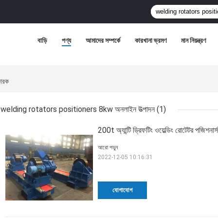
বাড়ি
পণ্য
আমাদের সম্পর্কে
কারখানা ভ্রমণ
মান নিয়ন্ত্রণ
ারক
welding rotators positioners 8kw অনলাইন উত্পাদন
(1)
200t অ্যান্টি ড্রিফটিং ওয়েল্ডিং রোটেটর পজিশ
আরো পড়ুন
2022-12-05 10:16:31
যোগাযোগ