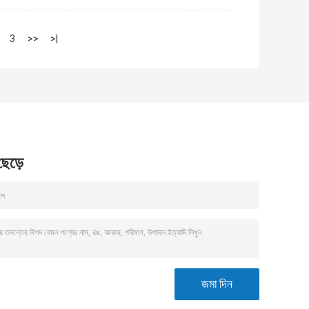
3
>>
>|
 ছেড়ে