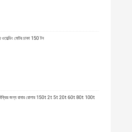
র ওয়েল্ডিং মোটর চাকা 150 টন
িন বিক্রির জন্য রাবার রোলার 150t 2t 5t 20t 60t 80t 100t