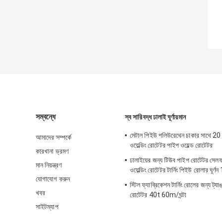
সম্বন্ধে
স্ব সারিবদ্ধ ঢালাই ঘূর্ণায়মান
মেটাল পিইউ পলিউরেথেন চাকার সাথে 20 
আমাদের সম্পর্কে
ওয়েল্ডিং রোটেটর পাইপ ওয়েল্ড রোটেটর
কারখানা ভ্রমণ
ঢালাইয়ের জন্য টিউব পাইপ রোটেটর সেল
মান নিয়ন্ত্রণ
ওয়েল্ডিং রোটেটর টার্নিং পিইউ রোলার ঘূর্ণ
যোগাযোগ করুন
স্টিল ফ্যাব্রিকেশন টার্নিং রোলের জন্য ট্যা
খবর
রোটেটর 40t 60m/ঘন্টা
সাইটম্যাপ