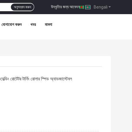
উদ্ধৃতির জন্য আবেদন
|
Bengali
অনুসন্ধান করুন
যোগাযোগ করুন
খবর
মামলা
ল্ডিং রোটেটর টার্নিং রোলার স্পিড অ্যাডজাস্টেবল