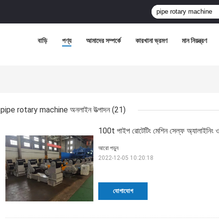
বাড়ি
পণ্য
আমাদের সম্পর্কে
কারখানা ভ্রমণ
মান নিয়ন্ত্রণ
pipe rotary machine অনলাইন উত্পাদন
(21)
100t পাইপ রোটেটিং মেশিন সেল্ফ অ্যালাইনিং ওয়ে
আরো পড়ুন
2022-12-05 10:20:18
যোগাযোগ