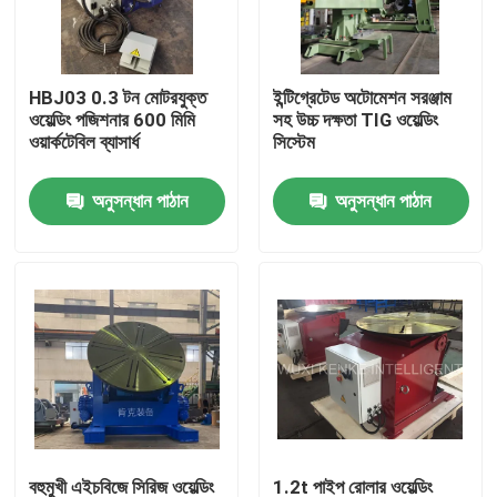
কারখানা ভ্রমণ
HBJ03 0.3 টন মোটরযুক্ত
ইন্টিগ্রেটেড অটোমেশন সরঞ্জাম
ওয়েল্ডিং পজিশনার 600 মিমি
সহ উচ্চ দক্ষতা TIG ওয়েল্ডিং
মান নিয়ন্ত্রণ
ওয়ার্কটেবিল ব্যাসার্ধ
সিস্টেম
অনুসন্ধান পাঠান
অনুসন্ধান পাঠান
যোগাযোগ করুন
খবর
মামলা
স্ব সারিবদ্ধ ঢালাই ঘূর্ণায়মান
পাইপ ওয়েল্ডিং রোটেটর
বহুমুখী এইচবিজে সিরিজ ওয়েল্ডিং
1.2t পাইপ রোলার ওয়েল্ডিং