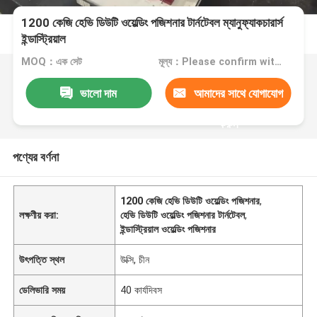
1200 কেজি হেভি ডিউটি ​​ওয়েল্ডিং পজিশনার টার্নটেবল ম্যানুফ্যাকচারার্স
ইন্ডাস্ট্রিয়াল
MOQ：এক সেট
মূল্য：Please confirm with us
ভালো দাম
আমাদের সাথে যোগাযোগ
করুন
পণ্যের বর্ণনা
1200 কেজি হেভি ডিউটি ​​ওয়েল্ডিং পজিশনার
,
লক্ষণীয় করা:
হেভি ডিউটি ​​ওয়েল্ডিং পজিশনার টার্নটেবল
,
ইন্ডাস্ট্রিয়াল ওয়েল্ডিং পজিশনার
উৎপত্তি স্থল
উক্সি, চীন
ডেলিভারি সময়
40 কার্যদিবস