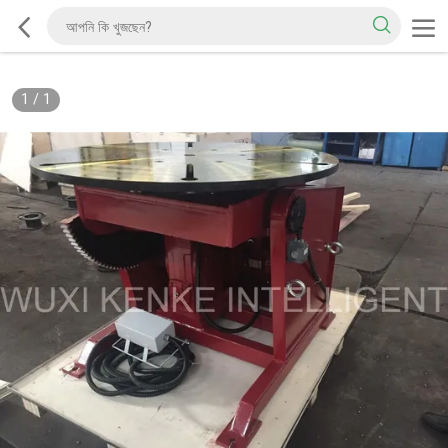
1
/
1