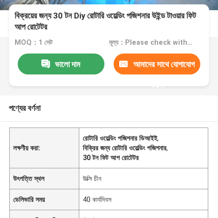
বিক্রয়ের জন্য 30 টন Diy রোটারি ওয়েল্ডিং পজিশনার উইন্ড টাওয়ার ফিট
আপ রোটেটর
MOQ：1 সেট
মূল্য：Please check with us
ভালো দাম
আমাদের সাথে যোগাযোগ
করুন
পণ্যের বর্ণনা
রোটারি ওয়েল্ডিং পজিশনার ডিআইই
,
লক্ষণীয় করা:
বিক্রির জন্য রোটারি ওয়েল্ডিং পজিশনার
,
30 টন ফিট আপ রোটেটর
উৎপত্তি স্থল
উক্সি চীন
ডেলিভারি সময়
40 কার্যদিবস