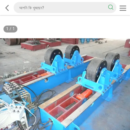
1
/
1