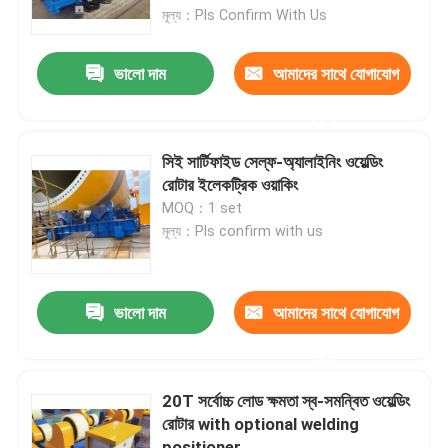
মূল্য：Pls Confirm With Us
কারখানা ভ্রমণ
ভালো দাম
আমাদের সাথে যোগাযোগ
করুন
মান নিয়ন্ত্রণ
সিই সার্টিফাইড সেল্ফ-অ্যালাইনিং ওয়েল্ডিং
যোগাযোগ করুন
রোটার ইলেকট্রিক ওয়াকিং
MOQ：1 set
মূল্য：Pls confirm with us
খবর
মামলা
ভালো দাম
আমাদের সাথে যোগাযোগ
করুন
স্ব সারিবদ্ধ ঢালাই ঘূর্ণায়মান
20T সর্বোচ্চ লোড ক্ষমতা স্ব-সমন্বিত ওয়েল্ডিং
রোটার with optional welding
পাইপ ওয়েল্ডিং রোটেটর
positioner