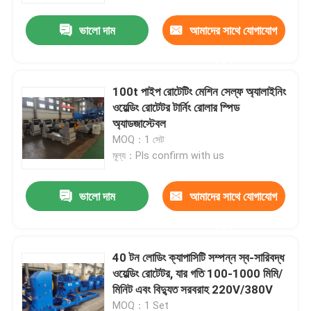
ভালো দাম
আমাদের সাথে যোগাযোগ
করুন
100t পাইপ রোটেটিং মেশিন সেল্ফ অ্যালাইনিং
ওয়েল্ডিং রোটেটর টার্নিং রোলার স্পিড
অ্যাডজাস্টেবল
MOQ：1 সেট
মূল্য：Pls confirm with us
ভালো দাম
আমাদের সাথে যোগাযোগ
বাড়ি
করুন
40 টন লোডিং ক্যাপাসিটি সম্পন্ন স্ব-সারিবদ্ধ
পণ্য
ওয়েল্ডিং রোটেটর, যার গতি 100-1000 মিমি/
মিনিট এবং বিদ্যুত সরবরাহ 220V/380V
আমাদের সম্পর্কে
MOQ：1 Set